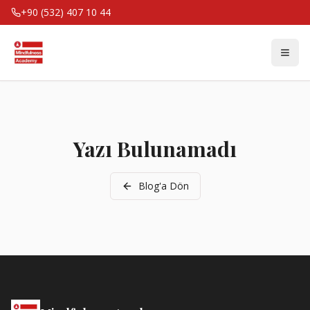
+90 (532) 407 10 44
Yazı Bulunamadı
Blog'a Dön