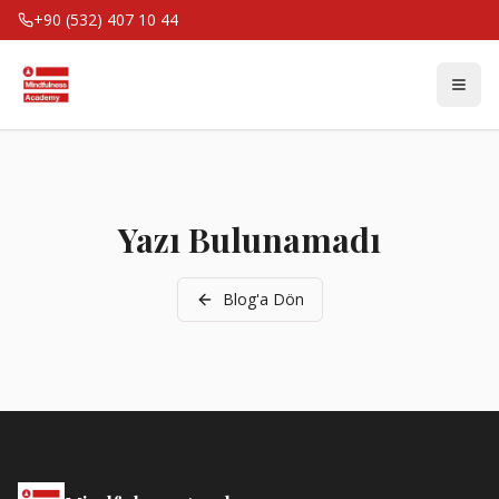
+90 (532) 407 10 44
Yazı Bulunamadı
Blog'a Dön