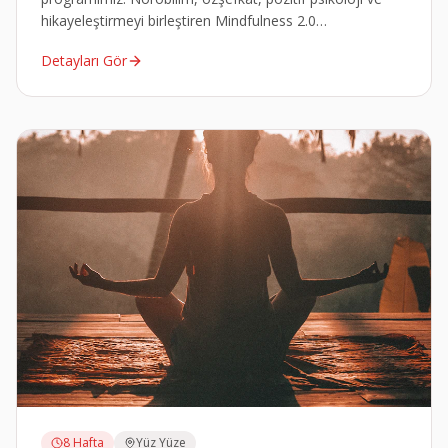
hikayeleştirmeyi birleştiren Mindfulness 2.0
metodolojisiyle mindfulness eğitmeni olun.
Detayları Gör
8 Hafta
Yüz Yüze