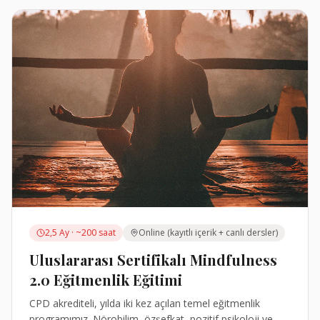
2,5 Ay · ~200 saat
Online (kayıtlı içerik + canlı dersler)
Uluslararası Sertifikalı Mindfulness
2.0 Eğitmenlik Eğitimi
CPD akrediteli, yılda iki kez açılan temel eğitmenlik
programımız. Nörobilim, özşefkat, pozitif psikoloji ve