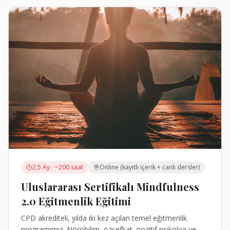
2,5 Ay · ~200 saat
Online (kayıtlı içerik + canlı dersler)
Uluslararası Sertifikalı Mindfulness
2.0 Eğitmenlik Eğitimi
CPD akrediteli, yılda iki kez açılan temel eğitmenlik
programımız. Nörobilim, özşefkat, pozitif psikoloji ve