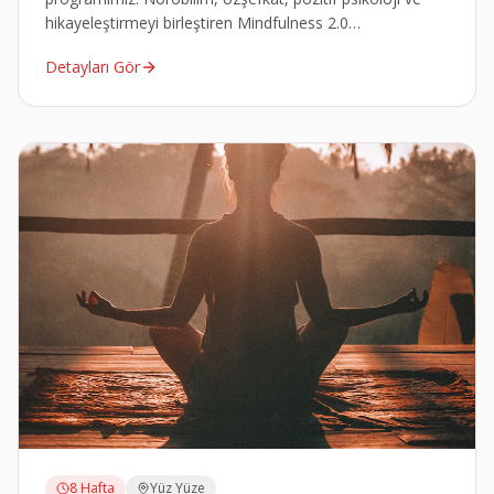
hikayeleştirmeyi birleştiren Mindfulness 2.0
metodolojisiyle mindfulness eğitmeni olun.
Detayları Gör
8 Hafta
Yüz Yüze