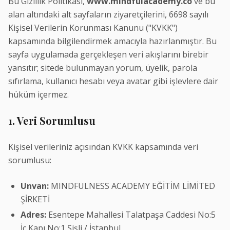
Bu Gizlilik Politikası,
www.mindfulacademy.co
ve bu
alan altındaki alt sayfaların ziyaretçilerini, 6698 sayılı
Kişisel Verilerin Korunması Kanunu ("KVKK")
kapsamında bilgilendirmek amacıyla hazırlanmıştır. Bu
sayfa uygulamada gerçekleşen veri akışlarını birebir
yansıtır; sitede bulunmayan yorum, üyelik, parola
sıfırlama, kullanıcı hesabı veya avatar gibi işlevlere dair
hüküm içermez.
1. Veri Sorumlusu
Kişisel verileriniz açısından KVKK kapsamında veri
sorumlusu:
Unvan:
MINDFULNESS ACADEMY EĞİTİM LİMİTED
ŞİRKETİ
Adres:
Esentepe Mahallesi Talatpaşa Caddesi No:5
İç Kapı No:1 Şişli / İstanbul