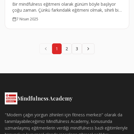
Bir mindfulness eğitmeni olarak günüm böyle başlıyor
çoğu zaman. Çünkü farkındalık eğitmeni olmak, sihirli bir
dünyada yaşamak demek değil.
7 Nisan 2025
1
2
3
Mindfulness Academy
"Modern çağın yorgun zihinleri için fitness merkezi" olarak da
tanımlayabileceğimiz Mindfulness Academy, konusunda
uzmanlaşmış eğitmenlerin verdiği mindfulness bazlı eğitimleriyle