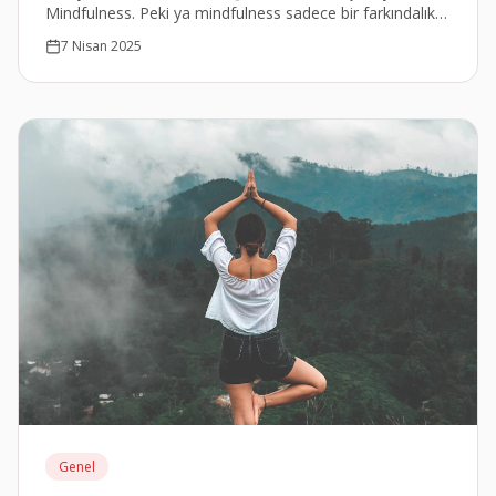
Mindfulness. Peki ya mindfulness sadece bir farkındalık
hali değilse? Ya bir yaşam biçimi, bir yaklaşım, hatta bir
7 Nisan 2025
meslekse?
Genel